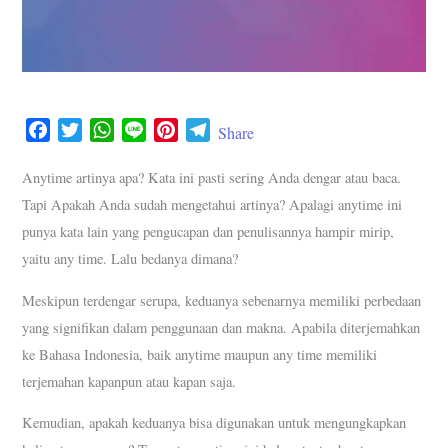
F
T
W
L
P
T
Share
a
w
h
i
i
e
c
i
a
n
n
l
Anytime artinya apa? Kata ini pasti sering Anda dengar atau baca.
e
t
t
e
t
e
Tapi Apakah Anda sudah mengetahui artinya? Apalagi anytime ini
b
t
s
e
g
punya kata lain yang pengucapan dan penulisannya hampir mirip,
o
e
A
r
r
yaitu any time. Lalu bedanya dimana?
o
r
p
e
a
k
p
s
m
Meskipun terdengar serupa, keduanya sebenarnya memiliki perbedaan
t
yang signifikan dalam penggunaan dan makna. Apabila diterjemahkan
ke Bahasa Indonesia, baik anytime maupun any time memiliki
terjemahan kapanpun atau kapan saja.
Kemudian, apakah keduanya bisa digunakan untuk mengungkapkan