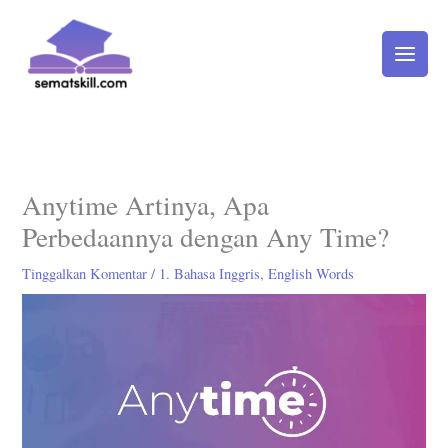
Lewati
ke
konten
Anytime Artinya, Apa
Perbedaannya dengan Any Time?
Tinggalkan Komentar
/
1. Bahasa Inggris
,
English Words