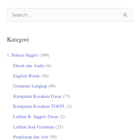
C
a
r
Kategori
i
u
1. Bahasa Inggris
(369)
n
Ebook dan Audio
(6)
t
English Words
(50)
u
Grammar Lengkap
(49)
k
Kumpulan Kosakata Dasar
(75)
:
Kumpulan Kosakata TOEFL
(2)
Latihan B. Inggris Dasar
(2)
Latihan Soal Grammar
(23)
Penjelasan dan Arti
(50)