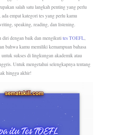
e
g
upakan salah satu langkah penting yang perlu
r
r
 ada empat kategori tes yang perlu kamu
e
a
riting, speaking, reading, dan listening.
s
m
t
diri dengan baik dan mengikuti
tes TOEFL
,
an bahwa kamu memiliki kemampuan bahasa
n untuk sukses di lingkungan akademik atau
Inggris. Untuk mengetahui selengkapnya tentang
ak hingga akhir!