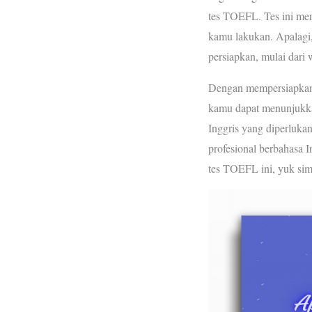
b
t
s
tes TOEFL. Tes ini mer
o
e
A
kamu lakukan. Apalagi,
o
r
p
persiapkan, mulai dari w
k
p
Dengan mempersiapkan 
kamu dapat menunjukk
Inggris yang diperluka
profesional berbahasa 
tes TOEFL ini, yuk sim