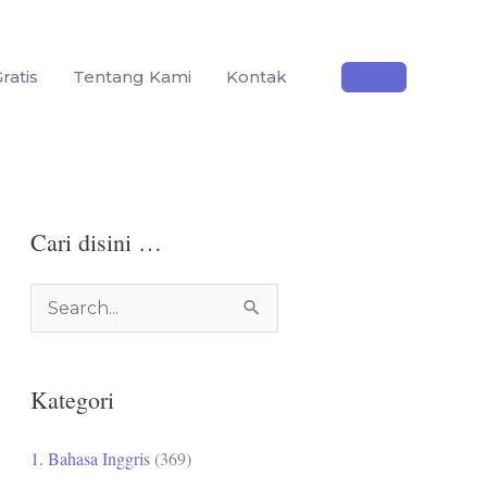
ratis
Tentang Kami
Kontak
Cari disini …
C
a
r
Kategori
i
u
1. Bahasa Inggris
(369)
n