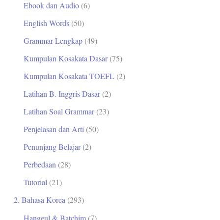
Ebook dan Audio
(6)
t
English Words
(50)
u
Grammar Lengkap
(49)
k
Kumpulan Kosakata Dasar
(75)
:
Kumpulan Kosakata TOEFL
(2)
Latihan B. Inggris Dasar
(2)
Latihan Soal Grammar
(23)
Penjelasan dan Arti
(50)
Penunjang Belajar
(2)
Perbedaan
(28)
Tutorial
(21)
2. Bahasa Korea
(293)
Hangeul & Batchim
(7)