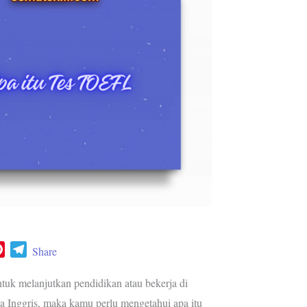
P
T
Share
i
e
n
l
tuk melanjutkan pendidikan atau bekerja di
t
e
a Inggris, maka kamu perlu mengetahui apa itu