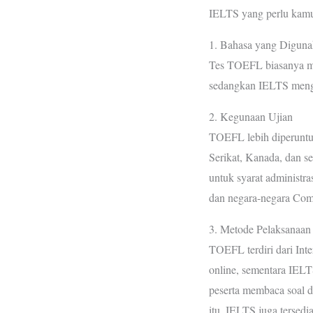
IELTS yang perlu kamu
1. Bahasa yang Digun
Tes TOEFL biasanya m
sedangkan IELTS mengg
2. Kegunaan Ujian
TOEFL lebih diperuntuk
Serikat, Kanada, dan s
untuk syarat administras
dan negara-negara Com
3. Metode Pelaksanaan
TOEFL terdiri dari Inte
online, sementara IELT
peserta membaca soal d
itu, IELTS juga tersedi