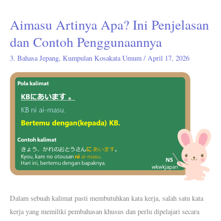
Aimasu Artinya Apa? Ini Penjelasan
Aimasu
Artinya
dan Contoh Penggunaannya
Apa?
3. Bahasa Jepang
,
Kumpulan Kosakata Umum
/
April 17, 2026
Ini
Penjelasan
dan
Contoh
Penggunaannya
Dalam sebuah kalimat pasti membutuhkan kata kerja, salah satu kata
kerja yang memiliki pembahasan khusus dan perlu dipelajari secara