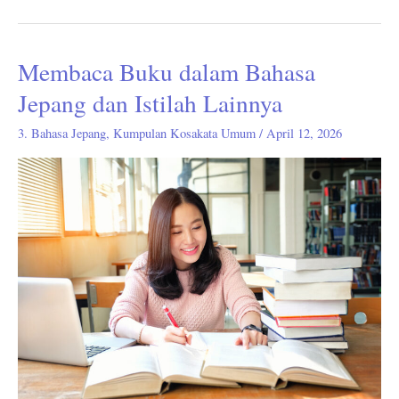
Membaca Buku dalam Bahasa
Membaca
Buku
Jepang dan Istilah Lainnya
dalam
3. Bahasa Jepang
,
Kumpulan Kosakata Umum
/
April 12, 2026
Bahasa
Jepang
dan
Istilah
Lainnya