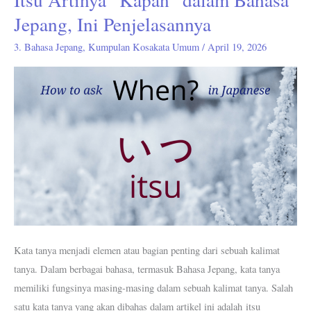
Artinya
Jepang, Ini Penjelasannya
“Kapan”
3. Bahasa Jepang
,
Kumpulan Kosakata Umum
/
April 19, 2026
dalam
Bahasa
Jepang,
Ini
Penjelasannya
Kata tanya menjadi elemen atau bagian penting dari sebuah kalimat
tanya. Dalam berbagai bahasa, termasuk Bahasa Jepang, kata tanya
memiliki fungsinya masing-masing dalam sebuah kalimat tanya. Salah
satu kata tanya yang akan dibahas dalam artikel ini adalah itsu