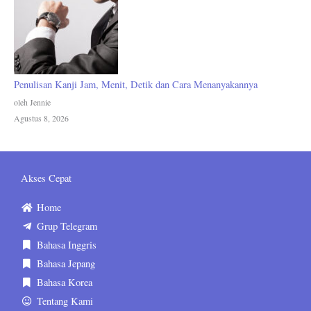
Penulisan Kanji Jam, Menit, Detik dan Cara Menanyakannya
oleh Jennie
Agustus 8, 2026
Akses Cepat
Home
Grup Telegram
Bahasa Inggris
Bahasa Jepang
Bahasa Korea
Tentang Kami