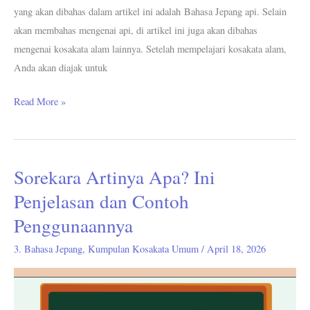
yang akan dibahas dalam artikel ini adalah Bahasa Jepang api. Selain
akan membahas mengenai api, di artikel ini juga akan dibahas
mengenai kosakata alam lainnya. Setelah mempelajari kosakata alam,
Anda akan diajak untuk
Read More »
Sorekara Artinya Apa? Ini
Sorekara
Artinya
Penjelasan dan Contoh
Apa?
Penggunaannya
Ini
Penjelasan
3. Bahasa Jepang
,
Kumpulan Kosakata Umum
/
April 18, 2026
dan
Contoh
Penggunaannya