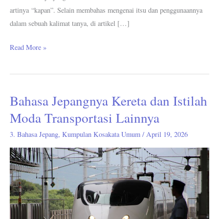
artinya “kapan”. Selain membahas mengenai itsu dan penggunaannya
dalam sebuah kalimat tanya, di artikel […]
Read More »
Bahasa Jepangnya Kereta dan Istilah
Bahasa
Jepangnya
Moda Transportasi Lainnya
Kereta
3. Bahasa Jepang
,
Kumpulan Kosakata Umum
/
April 19, 2026
dan
Istilah
Moda
Transportasi
Lainnya