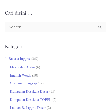
Cari disini …
C
a
r
Kategori
i
u
1. Bahasa Inggris
(369)
n
Ebook dan Audio
(6)
t
English Words
(50)
u
Grammar Lengkap
(49)
k
Kumpulan Kosakata Dasar
(75)
:
Kumpulan Kosakata TOEFL
(2)
Latihan B. Inggris Dasar
(2)