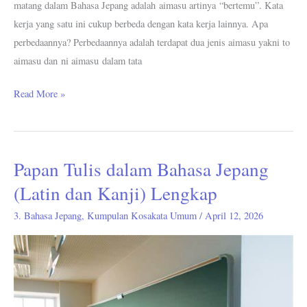
matang dalam Bahasa Jepang adalah aimasu artinya “bertemu”. Kata
kerja yang satu ini cukup berbeda dengan kata kerja lainnya. Apa
perbedaannya? Perbedaannya adalah terdapat dua jenis aimasu yakni to
aimasu dan ni aimasu dalam tata
Read More »
Papan Tulis dalam Bahasa Jepang
Papan
Tulis
(Latin dan Kanji) Lengkap
dalam
3. Bahasa Jepang
,
Kumpulan Kosakata Umum
/
April 12, 2026
Bahasa
Jepang
(Latin
dan
Kanji)