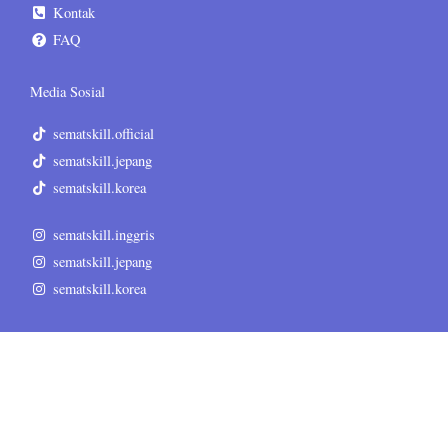
Kontak
FAQ
Media Sosial
sematskill.official
sematskill.jepang
sematskill.korea
sematskill.inggris
sematskill.jepang
sematskill.korea
Informasi Tambahan
Terms & Conditions
Privacy Policy
Disclaimer