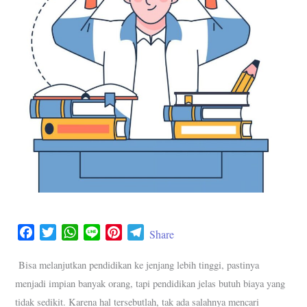
F
T
W
L
P
T
Share
a
w
h
i
i
e
c
i
a
n
n
l
Bisa melanjutkan pendidikan ke jenjang lebih tinggi, pastinya
e
t
t
e
t
e
menjadi impian banyak orang, tapi pendidikan jelas butuh biaya yang
b
t
s
e
g
tidak sedikit. Karena hal tersebutlah, tak ada salahnya mencari