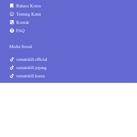
Bahasa Korea
Tentang Kami
Kontak
FAQ
Media Sosial
sematskill.official
sematskill.jepang
sematskill.korea
sematskill.inggris
sematskill.jepang
sematskill.korea
Informasi Tambahan
Terms & Conditions