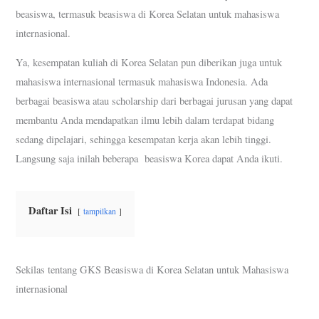
o
e
A
r
r
beasiswa, termasuk beasiswa di Korea Selatan untuk mahasiswa
o
r
p
e
a
internasional.
k
p
s
m
t
Ya, kesempatan kuliah di Korea Selatan pun diberikan juga untuk
mahasiswa internasional termasuk mahasiswa Indonesia. Ada
berbagai beasiswa atau scholarship dari berbagai jurusan yang dapat
membantu Anda mendapatkan ilmu lebih dalam terdapat bidang
sedang dipelajari, sehingga kesempatan kerja akan lebih tinggi.
Langsung saja inilah beberapa beasiswa Korea dapat Anda ikuti.
Daftar Isi
tampilkan
Sekilas tentang GKS Beasiswa di Korea Selatan untuk Mahasiswa
internasional