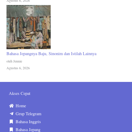
Agustus 6, 2026
Bahasa Jepangnya Baju, Sinonim dan Istilah Lainnya
oleh Jennie
Agustus 6, 2026
Akses Cepat
Home
Grup Telegram
Bahasa Inggris
Bahasa Jepang