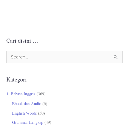
Cari disini …
C
a
r
Kategori
i
u
1. Bahasa Inggris
(369)
n
Ebook dan Audio
(6)
t
English Words
(50)
u
Grammar Lengkap
(49)
k