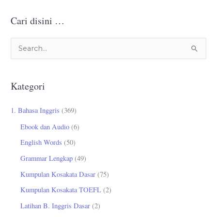
Cari disini …
C
a
r
Kategori
i
u
1. Bahasa Inggris
(369)
n
Ebook dan Audio
(6)
t
English Words
(50)
u
Grammar Lengkap
(49)
k
Kumpulan Kosakata Dasar
(75)
:
Kumpulan Kosakata TOEFL
(2)
Latihan B. Inggris Dasar
(2)