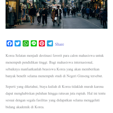
F
T
W
L
P
T
Share
a
w
h
i
i
e
c
i
a
n
n
l
Korea Selatan menjadi destinasi favorit para calon mahasiswa untuk
e
t
t
e
t
e
menempuh pendidikan tinggi. Bagi mahasiswa internasional,
b
t
s
e
g
sebaiknya manfaatkanlah beasiswa Korea yang akan memberikan
o
e
A
r
r
banyak benefit selama menempuh studi di Negeri Ginseng tersebut.
o
r
p
e
a
k
p
s
m
Seperti yang diketahui, biaya kuliah di Korea tidaklah murah karena
t
dapat menghabiskan puluhan hingga ratusan juta rupiah. Hal ini tentu
sesuai dengan segala fasilitas yang didapatkan selama menggeluti
bidang akademik di Korea.