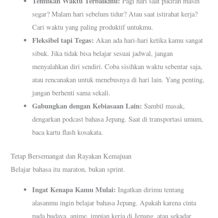
Temukan Waktu Terbaikmu:
Pagi hari saat pikiran masih
segar? Malam hari sebelum tidur? Atau saat istirahat kerja?
Cari waktu yang paling produktif untukmu.
Fleksibel tapi Tegas:
Akan ada hari-hari ketika kamu sangat
sibuk. Jika tidak bisa belajar sesuai jadwal, jangan
menyalahkan diri sendiri. Coba sisihkan waktu sebentar saja,
atau rencanakan untuk menebusnya di hari lain. Yang penting,
jangan berhenti sama sekali.
Gabungkan dengan Kebiasaan Lain:
Sambil masak,
dengarkan podcast bahasa Jepang. Saat di transportasi umum,
baca kartu flash kosakata.
Tetap Bersemangat dan Rayakan Kemajuan
Belajar bahasa itu maraton, bukan sprint.
Ingat Kenapa Kamu Mulai:
Ingatkan dirimu tentang
alasanmu ingin belajar bahasa Jepang. Apakah karena cinta
pada budaya, anime, impian kerja di Jepang, atau sekadar