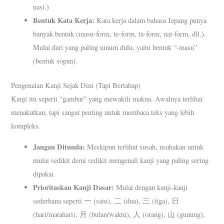
nasi.)
Bentuk Kata Kerja:
Kata kerja dalam bahasa Jepang punya
banyak bentuk (masu-form, te-form, ta-form, nai-form, dll.).
Mulai dari yang paling umum dulu, yaitu bentuk “-masu”
(bentuk sopan).
Pengenalan Kanji Sejak Dini (Tapi Bertahap)
Kanji itu seperti “gambar” yang mewakili makna. Awalnya terlihat
menakutkan, tapi sangat penting untuk membaca teks yang lebih
kompleks.
Jangan Ditunda:
Meskipun terlihat susah, usahakan untuk
mulai sedikit demi sedikit mengenali kanji yang paling sering
dipakai.
Prioritaskan Kanji Dasar:
Mulai dengan kanji-kanji
sederhana seperti 一 (satu), 二 (dua), 三 (tiga), 日
(hari/matahari), 月 (bulan/waktu), 人 (orang), 山 (gunung),