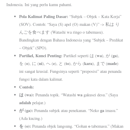
Indonesia. Ini yang perlu kamu pahami.
Pola Kalimat Paling Dasar:
“Subjek – Objek – Kata Kerja”
(SOV). Contoh: “Saya (S) apel (O) makan (V)” -> 私は り
んごを食べます (Watashi wa ringo o tabemasu).
Bandingkan dengan Bahasa Indonesia yang “Subjek – Predikat
– Objek” (SPO).
Partikel, Kunci Penting:
wa
ga
Partikel seperti は (
), が (
),
o
ni
e
to
kara
made
を (
), に (
), へ (
), と (
), から (
), まで (
)
ini sangat krusial. Fungsinya seperti “preposisi” atau penanda
fungsi kata dalam kalimat.
Contoh:
は (wa):
wa
Penanda topik. “Watashi
gakusei desu.” (Saya
adalah
pelajar.)
が (ga):
ga
Penanda subjek atau penekanan. “Neko
imasu.”
(Ada kucing.)
を (o):
o
Penanda objek langsung. “Gohan
tabemasu.” (Makan