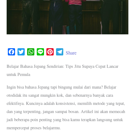
F
T
W
L
P
T
Share
a
w
h
i
i
e
c
i
a
n
n
l
Belajar Bahasa Jepang Sendirian: Tips Jitu Supaya Cepat Lancar
e
t
t
e
t
e
untuk Pemula
b
t
s
e
g
Ingin bisa bahasa Jepang tapi bingung mulai dari mana? Belajar
o
e
A
r
r
o
r
p
e
a
otodidak itu sangat mungkin kok, dan sebenarnya banyak cara
k
p
s
m
efektifnya. Kuncinya adalah konsistensi, memilih metode yang tepat,
t
dan yang terpenting, jangan sampai bosan. Artikel ini akan memecah
jadi beberapa poin penting yang bisa kamu terapkan langsung untuk
mempercepat proses belajarmu.