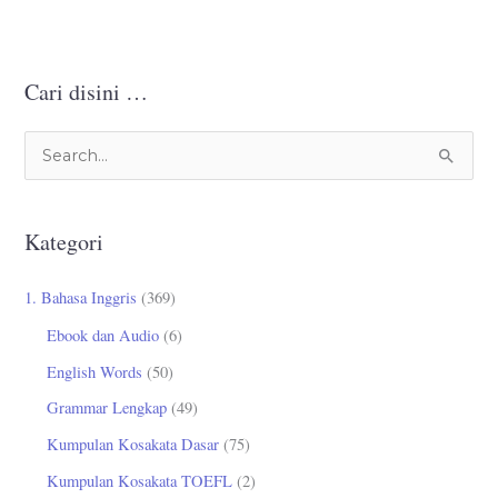
Cari disini …
C
a
r
Kategori
i
u
1. Bahasa Inggris
(369)
n
Ebook dan Audio
(6)
t
English Words
(50)
u
Grammar Lengkap
(49)
k
Kumpulan Kosakata Dasar
(75)
:
Kumpulan Kosakata TOEFL
(2)