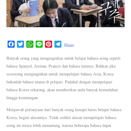
F
T
W
L
P
T
Share
a
w
h
i
i
e
c
i
a
n
n
l
Banyak orang yang menginginkan untuk belajar bahasa asing seperti
e
t
t
e
t
e
bahasa Spanyol, Jerman, Prancis dan bahasa lainnya. Bahkan jika
b
t
s
e
g
seseorang menginginkan untuk mempelajari bahasa Asia, Korea
o
e
A
r
r
bukanlah bahasa utama di pelajari. Padahal dengan mempelajari
o
r
p
e
a
bahasa Korea sekarang, akan memberikan anda banyak kemudahan
k
p
s
m
hingga keuntungan.
t
Menjawab pertanyaan dari banyak orang kenapa harus belajar bahasa
Korea, begini alasannya. Tidak sedikit alasan mempelajari bahasa
asing ini terasa lebih menantang, karena beberapa bahasa dapat