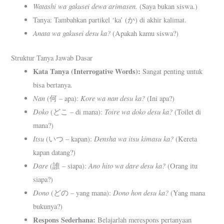
Watashi wa gakusei dewa arimasen.
(Saya bukan siswa.)
Tanya: Tambahkan partikel ‘ka’ (か) di akhir kalimat.
Anata wa gakusei desu ka?
(Apakah kamu siswa?)
Struktur Tanya Jawab Dasar
Kata Tanya (Interrogative Words):
Sangat penting untuk
bisa bertanya.
Nan
Kore wa nan desu ka?
(何 – apa):
(Ini apa?)
Doko
Toire wa doko desu ka?
(どこ – di mana):
(Toilet di
mana?)
Itsu
Densha wa itsu kimasu ka?
(いつ – kapan):
(Kereta
kapan datang?)
Dare
Ano hito wa dare desu ka?
(誰 – siapa):
(Orang itu
siapa?)
Dono
Dono hon desu ka?
(どの – yang mana):
(Yang mana
bukunya?)
Respons Sederhana:
Belajarlah merespons pertanyaan