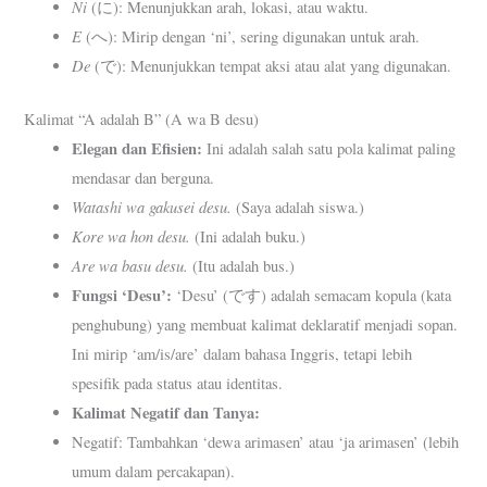
Ni
(に): Menunjukkan arah, lokasi, atau waktu.
E
(へ): Mirip dengan ‘ni’, sering digunakan untuk arah.
De
(で): Menunjukkan tempat aksi atau alat yang digunakan.
Kalimat “A adalah B” (A wa B desu)
Elegan dan Efisien:
Ini adalah salah satu pola kalimat paling
mendasar dan berguna.
Watashi wa gakusei desu.
(Saya adalah siswa.)
Kore wa hon desu.
(Ini adalah buku.)
Are wa basu desu.
(Itu adalah bus.)
Fungsi ‘Desu’:
‘Desu’ (です) adalah semacam kopula (kata
penghubung) yang membuat kalimat deklaratif menjadi sopan.
Ini mirip ‘am/is/are’ dalam bahasa Inggris, tetapi lebih
spesifik pada status atau identitas.
Kalimat Negatif dan Tanya:
Negatif: Tambahkan ‘dewa arimasen’ atau ‘ja arimasen’ (lebih
umum dalam percakapan).