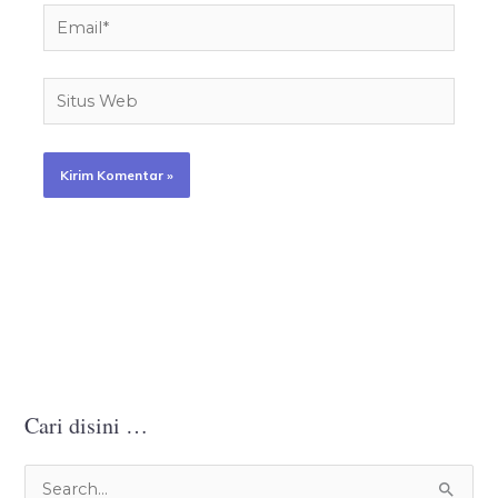
Email*
Situs
Web
Cari disini …
C