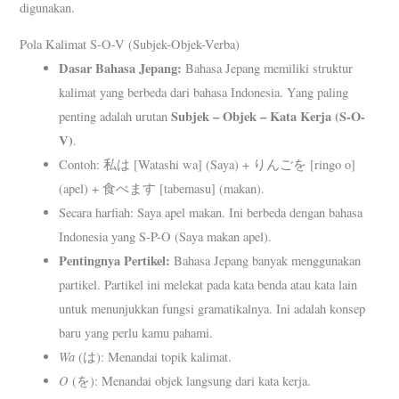
digunakan.
Pola Kalimat S-O-V (Subjek-Objek-Verba)
Dasar Bahasa Jepang:
Bahasa Jepang memiliki struktur
kalimat yang berbeda dari bahasa Indonesia. Yang paling
Subjek – Objek – Kata Kerja (S-O-
penting adalah urutan
V)
.
Contoh: 私は [Watashi wa] (Saya) + りんごを [ringo o]
(apel) + 食べます [tabemasu] (makan).
Secara harfiah: Saya apel makan. Ini berbeda dengan bahasa
Indonesia yang S-P-O (Saya makan apel).
Pentingnya Pertikel:
Bahasa Jepang banyak menggunakan
partikel. Partikel ini melekat pada kata benda atau kata lain
untuk menunjukkan fungsi gramatikalnya. Ini adalah konsep
baru yang perlu kamu pahami.
Wa
(は): Menandai topik kalimat.
O
(を): Menandai objek langsung dari kata kerja.