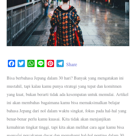
F
T
W
L
P
T
Share
a
w
h
i
i
e
c
i
a
n
n
l
Bisa berbahasa Jepang dalam 30 hari? Banyak yang mengatakan ini
e
t
t
e
t
e
mustahil, tapi kalau kamu punya strategi yang tepat dan komitmen
b
t
s
e
g
yang kuat, bukan berarti tidak ada kesempatan untuk memulai. Artikel
o
e
A
r
r
ini akan membahas bagaimana kamu bisa memaksimalkan belajar
o
r
p
e
a
bahasa Jepang dari nol dalam waktu singkat, fokus pada hal-hal yang
k
p
s
m
benar-benar perlu kamu kuasai. Kita tidak akan menjanjikan
t
kemahiran tingkat tinggi, tapi kita akan melihat cara agar kamu bisa
memulai
percakapan dasar dan memahami hal-hal penting dalam 30