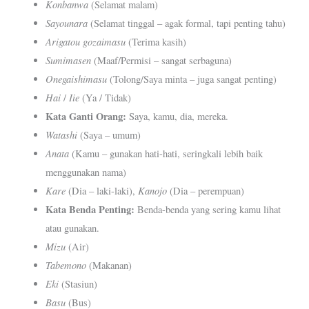
Konbanwa
(Selamat malam)
Sayounara
(Selamat tinggal – agak formal, tapi penting tahu)
Arigatou gozaimasu
(Terima kasih)
Sumimasen
(Maaf/Permisi – sangat serbaguna)
Onegaishimasu
(Tolong/Saya minta – juga sangat penting)
Hai
Iie
/
(Ya / Tidak)
Kata Ganti Orang:
Saya, kamu, dia, mereka.
Watashi
(Saya – umum)
Anata
(Kamu – gunakan hati-hati, seringkali lebih baik
menggunakan nama)
Kare
Kanojo
(Dia – laki-laki),
(Dia – perempuan)
Kata Benda Penting:
Benda-benda yang sering kamu lihat
atau gunakan.
Mizu
(Air)
Tabemono
(Makanan)
Eki
(Stasiun)
Basu
(Bus)