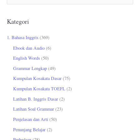
a
r
Kategori
i
u
1. Bahasa Inggris
(369)
n
Ebook dan Audio
(6)
t
English Words
(50)
u
Grammar Lengkap
(49)
k
Kumpulan Kosakata Dasar
(75)
:
Kumpulan Kosakata TOEFL
(2)
Latihan B. Inggris Dasar
(2)
Latihan Soal Grammar
(23)
Penjelasan dan Arti
(50)
Penunjang Belajar
(2)
Perbedaan
(28)