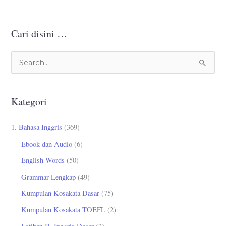
Cari disini …
C
a
r
Kategori
i
u
1. Bahasa Inggris
(369)
n
Ebook dan Audio
(6)
t
English Words
(50)
u
Grammar Lengkap
(49)
k
Kumpulan Kosakata Dasar
(75)
:
Kumpulan Kosakata TOEFL
(2)