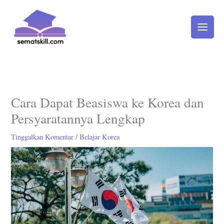
Lewati
ke
konten
Cara Dapat Beasiswa ke Korea dan
Persyaratannya Lengkap
Tinggalkan Komentar
/
Belajar Korea