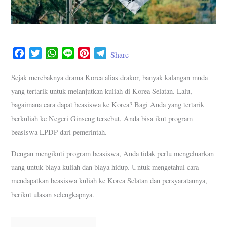
F
T
W
L
P
T
Share
a
w
h
i
i
e
c
i
a
n
n
l
Sejak merebaknya drama Korea alias drakor, banyak kalangan muda
e
t
t
e
t
e
yang tertarik untuk melanjutkan kuliah di Korea Selatan. Lalu,
b
t
s
e
g
bagaimana cara dapat beasiswa ke Korea? Bagi Anda yang tertarik
o
e
A
r
r
berkuliah ke Negeri Ginseng tersebut, Anda bisa ikut program
o
r
p
e
a
beasiswa LPDP dari pemerintah.
k
p
s
m
t
Dengan mengikuti program beasiswa, Anda tidak perlu mengeluarkan
uang untuk biaya kuliah dan biaya hidup. Untuk mengetahui cara
mendapatkan beasiswa kuliah ke Korea Selatan dan persyaratannya,
berikut ulasan selengkapnya.