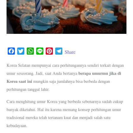
F
T
W
L
P
T
Share
a
w
h
i
i
e
c
i
a
n
n
l
Korea Selatan mempunyai cara perhitungannya sendiri terkait dengan
e
t
t
e
t
e
berapa umurmu jika di
umur seseorang. Jadi, saat Anda bertanya
b
t
s
e
g
Korea saat ini
mungkin saja jumlahnya bisa berbeda dengan
o
e
A
r
r
perhitungan tanggal lahir.
o
r
p
e
a
k
p
s
m
Cara menghitung umur Korea yang berbeda sebenarnya sudah cukup
t
banyak diketahui. Hal itu karena memang konsep perhitungan umur
tradisional mereka telah tertanam kuat dan menjadi salah satu
kebudayaan.