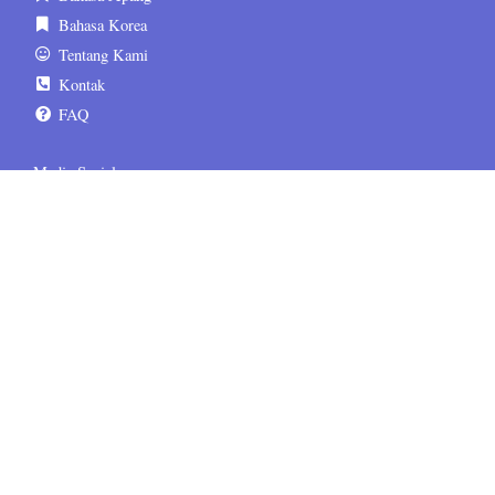
Bahasa Korea
Tentang Kami
Kontak
FAQ
Media Sosial
sematskill.official
sematskill.jepang
sematskill.korea
sematskill.inggris
sematskill.jepang
sematskill.korea
Informasi Tambahan
Terms & Conditions