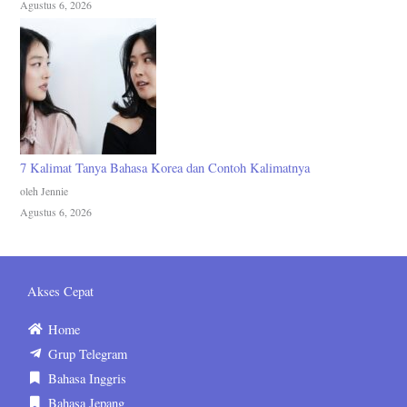
Agustus 6, 2026
7 Kalimat Tanya Bahasa Korea dan Contoh Kalimatnya
oleh Jennie
Agustus 6, 2026
Akses Cepat
Home
Grup Telegram
Bahasa Inggris
Bahasa Jepang