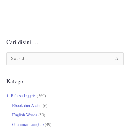
Cari disini …
C
a
r
Kategori
i
u
1. Bahasa Inggris
(369)
n
Ebook dan Audio
(6)
t
English Words
(50)
u
Grammar Lengkap
(49)
k