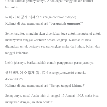
Untuk kalimat pertanyaannya, Anda dapat menggunakan kalimat
berikut ini:
나이가 어떻게 되세요?? (naiga eotteoke dideyo?)
berapakah umurmu
Kalimat di atas mempunyai arti “
?”
Sementara itu, mungkin akan diperlukan juga untuk mengetahui untuk
menanyakan tanggal kelahiran secara lengkap. Kalimat ini bisa
digunakan untuk bertanya secara lengkap mulai dari tahun, bulan, dan
tanggal kelahiran.
Lebih jelasnya, berikut adalah contoh penggunaan pertanyaannya:
생년월일이 어떻게 됩니까? (saengnyeonworiri eotteoke
doemnikka?)
Kalimat di atas mempunyai arti “Berapa tanggal lahirmu?”
Selanjutnya, misal Anda lahir di tanggal 15 Januari 1995, maka bisa
menjawab dengan jawaban berikut: