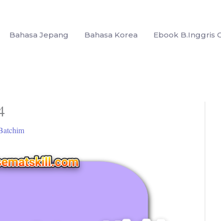
Bahasa Jepang
Bahasa Korea
Ebook B.Inggris G
4
Batchim