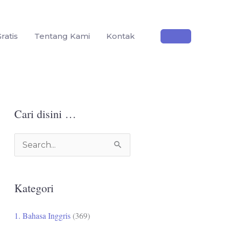
ratis
Tentang Kami
Kontak
Cari disini …
C
a
r
Kategori
i
u
1. Bahasa Inggris
(369)
n