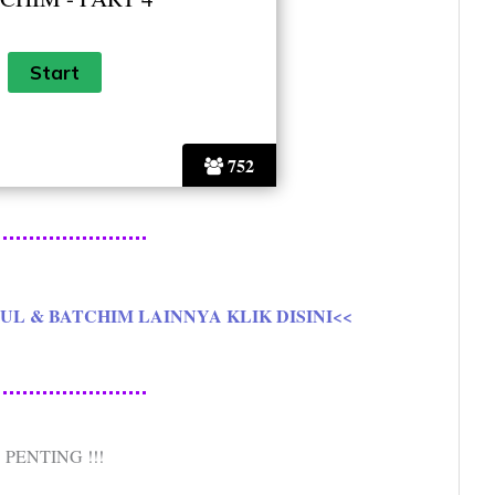
752
L & BATCHIM LAINNYA KLIK DISINI<<
PENTING !!!