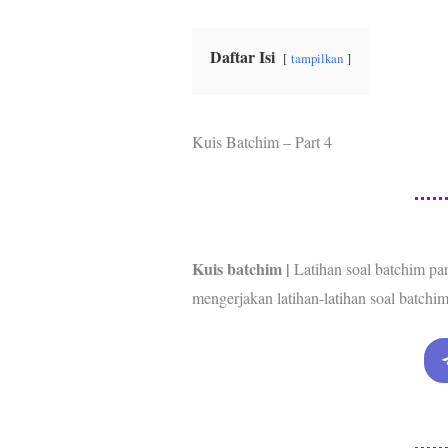
b
t
s
e
g
o
e
A
r
r
o
r
p
e
a
Daftar Isi
tampilkan
k
p
s
m
t
Kuis Batchim – Part 4
Kuis batchim |
Latihan soal batchim par
mengerjakan latihan-latihan soal batchim