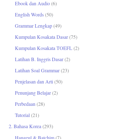
Ebook dan Audio
(6)
t
English Words
(50)
u
Grammar Lengkap
(49)
k
Kumpulan Kosakata Dasar
(75)
:
Kumpulan Kosakata TOEFL
(2)
Latihan B. Inggris Dasar
(2)
Latihan Soal Grammar
(23)
Penjelasan dan Arti
(50)
Penunjang Belajar
(2)
Perbedaan
(28)
Tutorial
(21)
2. Bahasa Korea
(293)
Hangeul & Batchim
(7)