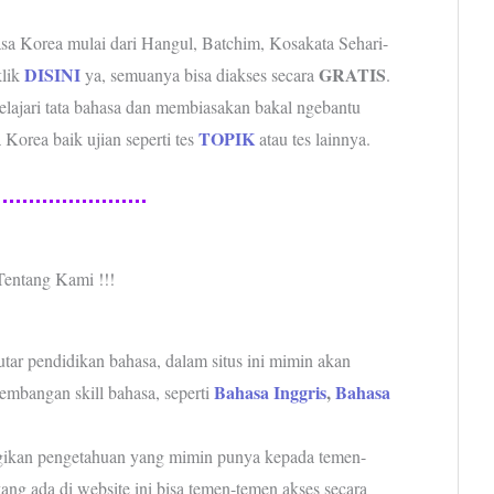
asa Korea mulai dari Hangul, Batchim, Kosakata Sehari-
DISINI
GRATIS
klik
ya, semuanya bisa diakses secara
.
ajari tata bahasa dan membiasakan bakal ngebantu
TOPIK
Korea baik ujian seperti tes
atau tes lainnya.
Tentang Kami !!!
utar pendidikan bahasa, dalam situs ini mimin akan
Bahasa Inggris
,
Bahasa
gembangan skill bahasa, seperti
ikan pengetahuan yang mimin punya kepada temen-
ng ada di website ini bisa temen-temen akses secara