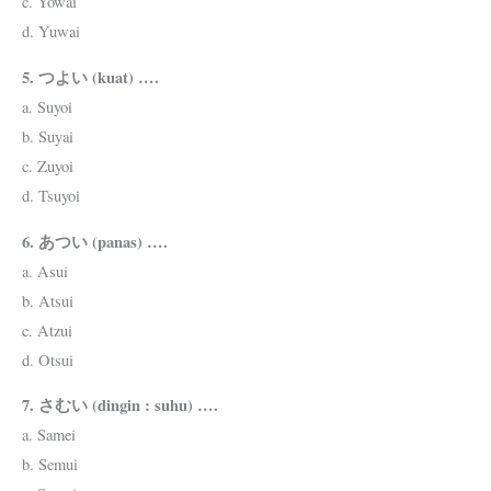
c. Yowai
d. Yuwai
5. つよい (kuat) ….
a. Suyoi
b. Suyai
c. Zuyoi
d. Tsuyoi
6. あつい (panas) ….
a. Asui
b. Atsui
c. Atzui
d. Otsui
7. さむい (dingin : suhu) ….
a. Samei
b. Semui