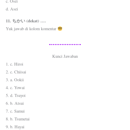
c. Osei
d. Asei
11. ちかい (dekat) ….
Yuk jawab di kolom komentar
Kunci Jawaban
1. c. Hiroi
2. c. Chiisai
3. a. Ookii
4. c. Yowai
5. d. Tsuyoi
6. b. Atsui
7. c. Samui
8. b. Tsumetai
9. b. Hayai