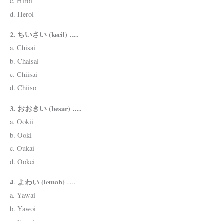
c. Hiroi
d. Heroi
2. ちいさい (kecil) ….
a. Chisai
b. Chaisai
c. Chiisai
d. Chiisoi
3. おおきい (besar) ….
a. Ookii
b. Ooki
c. Oukai
d. Ookei
4. よわい (lemah) ….
a. Yawai
b. Yawoi