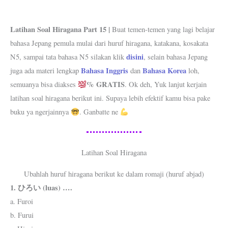
Latihan Soal Hiragana Part 15 |
Buat temen-temen yang lagi belajar
bahasa Jepang pemula mulai dari huruf hiragana, katakana, kosakata
disini
N5, sampai tata bahasa N5 silakan klik
, selain bahasa Jepang
Bahasa Inggris
Bahasa Korea
juga ada materi lengkap
dan
loh,
% GRATIS
semuanya bisa diakses
. Ok deh, Yuk lanjut kerjain
latihan soal hiragana berikut ini. Supaya lebih efektif kamu bisa pake
buku ya ngerjainnya
. Ganbatte ne
Latihan Soal Hiragana
Ubahlah huruf hiragana berikut ke dalam romaji (huruf abjad)
1. ひろい (luas) ….
a. Furoi
b. Furui