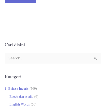
Cari disini …
C
a
r
Kategori
i
u
1. Bahasa Inggris
(369)
n
Ebook dan Audio
(6)
t
English Words
(50)