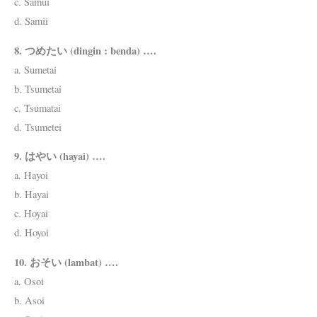
c. Samui
d. Samii
8. つめたい (dingin : benda) ….
a. Sumetai
b. Tsumetai
c. Tsumatai
d. Tsumetei
9. はやい (hayai) ….
a. Hayoi
b. Hayai
c. Hoyai
d. Hoyoi
10. おそい (lambat) ….
a. Osoi
b. Asoi