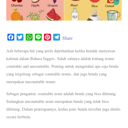
F
T
W
L
P
T
Share
a
w
h
i
i
e
c
i
a
n
n
l
Ada beberapa hal yang perlu diperhatikan ketika hendak menyusun
e
t
t
e
t
e
kalimat dalam Bahasa Inggris. Salah satunya adalah tentang nouns
b
t
s
e
g
countable and uncountable. Penting untuk mengetahui apa saja benda
o
e
A
r
r
yang tergolong sebagai countable nouns, dan juga benda yang
o
r
p
e
a
merupakan uncountable nouns.
k
p
s
m
t
Sebagai pengantar, countable noun adalah benda yang bisa dihitung.
Sedangkan uncountable noun merupakan benda yang tidak bisa
dihitung. Dalam penerapannya, kedua jenis benda tersebut juga ditulis
secara berbeda.