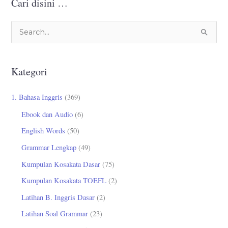
Cari disini …
C
a
r
Kategori
i
u
1. Bahasa Inggris
(369)
n
Ebook dan Audio
(6)
t
English Words
(50)
u
Grammar Lengkap
(49)
k
Kumpulan Kosakata Dasar
(75)
:
Kumpulan Kosakata TOEFL
(2)
Latihan B. Inggris Dasar
(2)
Latihan Soal Grammar
(23)