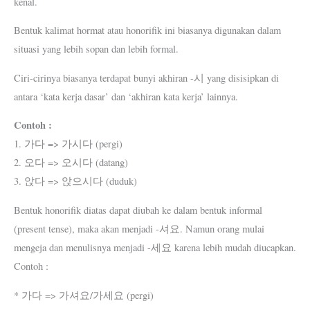
kenal.
Bentuk kalimat hormat atau honorifik ini biasanya digunakan dalam
situasi yang lebih sopan dan lebih formal.
Ciri-cirinya biasanya terdapat bunyi akhiran -시 yang disisipkan di
antara ‘kata kerja dasar’ dan ‘akhiran kata kerja’ lainnya.
Contoh :
1. 가다 => 가시다 (pergi)
2. 오다 => 오시다 (datang)
3. 앉다 => 앉으시다 (duduk)
Bentuk honorifik diatas dapat diubah ke dalam bentuk informal
(present tense), maka akan menjadi -셔요. Namun orang mulai
mengeja dan menulisnya menjadi -세요 karena lebih mudah diucapkan.
Contoh :
* 가다 => 가셔요/가세요 (pergi)