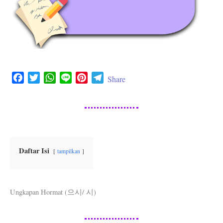
F
T
W
L
P
T
Share
a
w
h
i
i
e
c
i
a
n
n
l
e
t
t
e
t
e
b
t
s
e
g
o
e
A
r
r
o
r
p
e
a
Daftar Isi
tampilkan
k
p
s
m
t
Ungkapan Hormat (으시/ 시)