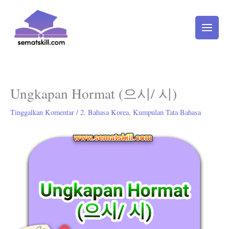
Lewati
ke
konten
Ungkapan Hormat (으시/ 시)
Tinggalkan Komentar
/
2. Bahasa Korea
,
Kumpulan Tata Bahasa