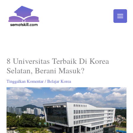
Lewati
ke
konten
8 Universitas Terbaik Di Korea
Selatan, Berani Masuk?
Tinggalkan Komentar
/
Belajar Korea