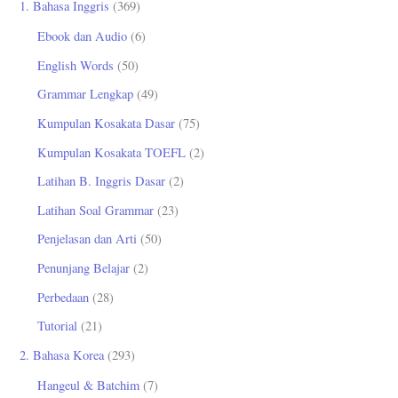
1. Bahasa Inggris
(369)
n
Ebook dan Audio
(6)
t
English Words
(50)
u
Grammar Lengkap
(49)
k
Kumpulan Kosakata Dasar
(75)
:
Kumpulan Kosakata TOEFL
(2)
Latihan B. Inggris Dasar
(2)
Latihan Soal Grammar
(23)
Penjelasan dan Arti
(50)
Penunjang Belajar
(2)
Perbedaan
(28)
Tutorial
(21)
2. Bahasa Korea
(293)
Hangeul & Batchim
(7)