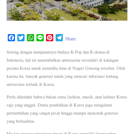
F
T
W
L
P
T
Share
a
w
h
i
i
e
c
i
a
n
n
l
Seiring dengan menjamurnya budaya K-Pop dan K-drama di
e
t
t
e
t
e
Indonesia, hal ini menimbulkan antusiasme tersendiri di kalangan
b
t
s
e
g
pecinta Korea untuk menimba ilmu di Negeri Ginseng tersebut. Oleh
o
e
A
r
r
karena itu, banyak generasi muda yang mencari informasi tentang
o
r
p
e
a
universitas terbaik di Korea.
k
p
s
m
t
Perlu diketahui bahwa bukan cuma fashion, musik, atau kuliner Korea
saja yang unggul. Dunia pendidikan di Korea juga mengalami
pertumbuhan yang sangat pesat hingga mampu mencetak generasi
yang berkualitas.
Masing-masing perguruan tinggi di Korea memiliki keunggulan