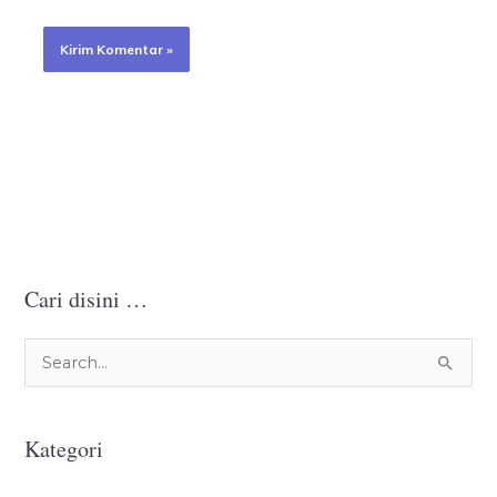
Cari disini …
C
a
r
Kategori
i
u