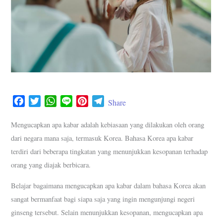
F
T
W
L
P
T
Share
a
w
h
i
i
e
c
i
a
n
n
l
Mengucapkan apa kabar adalah kebiasaan yang dilakukan oleh orang
e
t
t
e
t
e
dari negara mana saja, termasuk Korea. Bahasa Korea apa kabar
b
t
s
e
g
terdiri dari beberapa tingkatan yang menunjukkan kesopanan terhadap
o
e
A
r
r
orang yang diajak berbicara.
o
r
p
e
a
k
p
s
m
Belajar bagaimana mengucapkan apa kabar dalam bahasa Korea akan
t
sangat bermanfaat bagi siapa saja yang ingin mengunjungi negeri
ginseng tersebut. Selain menunjukkan kesopanan, mengucapkan apa