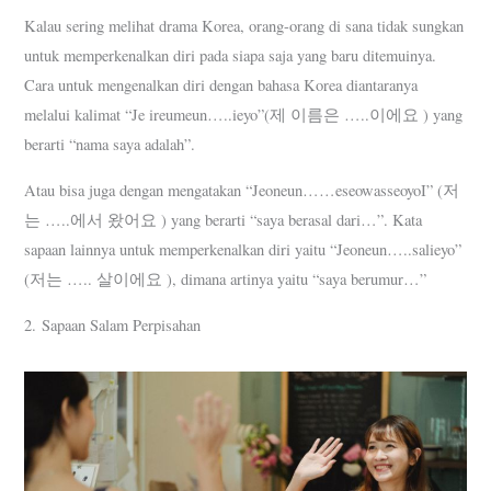
Kalau sering melihat drama Korea, orang-orang di sana tidak sungkan
untuk memperkenalkan diri pada siapa saja yang baru ditemuinya.
Cara untuk mengenalkan diri dengan bahasa Korea diantaranya
melalui kalimat “Je ireumeun…..ieyo”(제 이름은 …..이에요 ) yang
berarti “nama saya adalah”.
Atau bisa juga dengan mengatakan “Jeoneun……eseowasseoyoI” (저
는 …..에서 왔어요 ) yang berarti “saya berasal dari…”. Kata
sapaan lainnya untuk memperkenalkan diri yaitu “Jeoneun…..salieyo”
(저는 ….. 살이에요 ), dimana artinya yaitu “saya berumur…”
2. Sapaan Salam Perpisahan