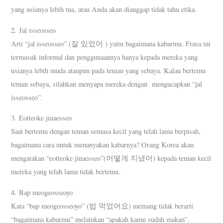
yang usianya lebih tua, atau Anda akan dianggap tidak tahu etika.
2. Jal isseosseo
Arti “jal isseosseo” (잘 있었어 ) yaitu bagaimana kabarmu. Frasa ini
termasuk informal dan penggunaannya hanya kepada mereka yang
usianya lebih muda ataupun pada teman yang sebaya. Kalau bertemu
teman sebaya, silahkan menyapa mereka dengan mengucapkan “jal
isseosseo”.
3. Eotteoke jinaesseo
Saat bertemu dengan teman semasa kecil yang telah lama berpisah,
bagaimana cara untuk menanyakan kabarnya? Orang Korea akan
mengatakan “eotteoke jinaesseo”(어떻게 지냈어) kepada teman kecil
mereka yang telah lama tidak bertemu.
4. Bap meogeosseoyo
Kata “bap meogeosseoyo” (밥 먹었어요) memang tidak berarti
“bagaimana kabarmu” melainkan “apakah kamu sudah makan”.