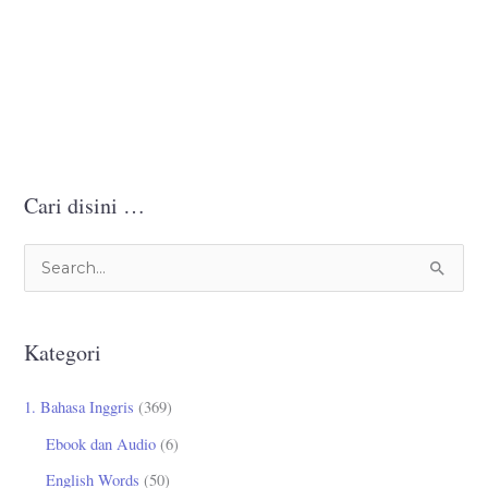
Cari disini …
C
a
r
Kategori
i
u
1. Bahasa Inggris
(369)
n
Ebook dan Audio
(6)
t
English Words
(50)