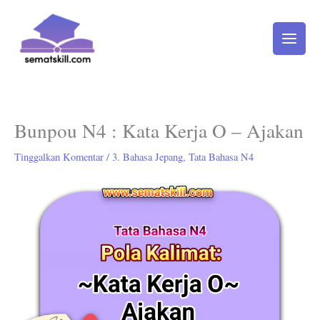
Lewati
ke
konten
Bunpou N4 : Kata Kerja O – Ajakan
Tinggalkan Komentar
/
3. Bahasa Jepang
,
Tata Bahasa N4