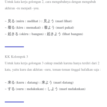
Untuk kata kerja golongan 2, cara mengubahnya dengan mengubah
akhiran -ru menjadi -you.
~ 見る (miru : melihat ) : 見よう (mari lihat)
~ 着る (kiru : memakai) : 着よう (mari pakai)
~ 起きる (okiru : bangun) : 起きよう (lihat bangun)
KK Kelompok 3
Untuk kata kerja golongan 3 cukup mudah karena hanya terdiri dari 2
kata, yaitu kuru dan akhitan -suru, teman-teman tinggal hafalkan saja :
~ 来る (kuru : datang) : 来よう (mari datang)
~ する (suru : melakukan) : しよう (mari melakukan)