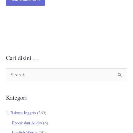
Cari disini …
C
a
r
Kategori
i
u
1. Bahasa Inggris
(369)
n
Ebook dan Audio
(6)
t
English Words
(50)