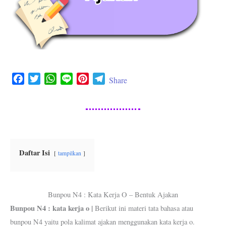
F
T
W
L
P
T
Share
a
w
h
i
i
e
c
i
a
n
n
l
e
t
t
e
t
e
b
t
s
e
g
o
e
A
r
r
o
r
p
e
a
Daftar Isi
tampilkan
k
p
s
m
t
Bunpou N4 : Kata Kerja O – Bentuk Ajakan
Bunpou N4 : kata kerja o |
Berikut ini materi tata bahasa atau
bunpou N4 yaitu pola kalimat ajakan menggunakan kata kerja o.