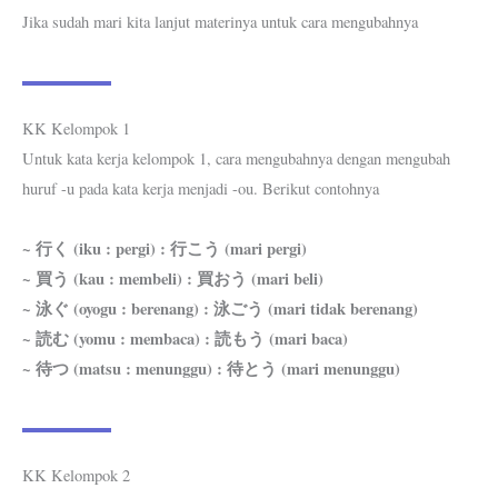
Jika sudah mari kita lanjut materinya untuk cara mengubahnya
KK Kelompok 1
Untuk kata kerja kelompok 1, cara mengubahnya dengan mengubah
huruf -u pada kata kerja menjadi -ou. Berikut contohnya
~ 行く (iku : pergi) : 行こう (mari pergi)
~ 買う (kau : membeli) : 買おう (mari beli)
~ 泳ぐ (oyogu : berenang) : 泳ごう (mari tidak berenang)
~ 読む (yomu : membaca) : 読もう (mari baca)
~ 待つ (matsu : menunggu) : 待とう (mari menunggu)
KK Kelompok 2